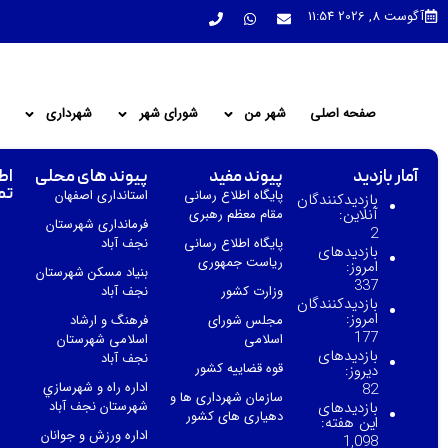
آگوست 8, 2026 11:54
صفحه اصلی
شهر من
شورای شهر
شهرداری
آمار بازدید
پیوند مفید
پیوند های محلی
اط
تم
پایگاه اطلاع رسانی
استانداری اصفهان
بازدیدکنندگان
آنلاین:
مقام معظم رهبری
فرمانداری شهرستان
2
پایگاه اطلاع رسانی
نجف آباد
بازدیدهای
ریاست جمهوری
امروز:
بنیاد مسکن شهرستان
337
وزارت کشور
نجف آباد
بازدیدکنندگان
امروز:
مجلس شورای
فرهنگ و ارشاد
177
اسلامی
اسلامی شهرستان
بازدیدهای
نجف آباد
قوه قضاییه کشور
دیروز:
اداره راه و شهرسازي
82
سازمان شهرداری ها و
بازدیدهای
شهرستان نجف آباد
دهیاری های کشور
این هفته:
اداره ورزش و جوانان
1,098