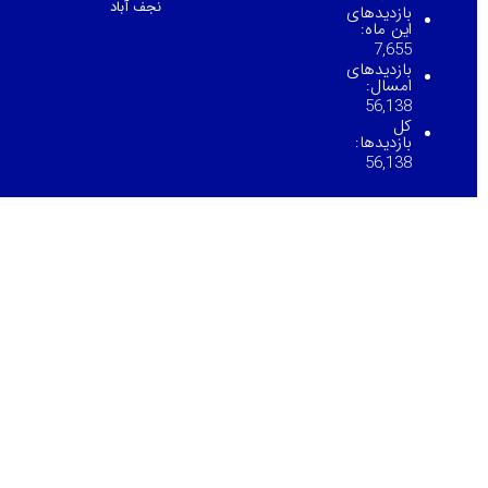
نجف آباد
بازدیدهای
این ماه:
7,655
بازدیدهای
امسال:
56,138
کل
بازدیدها:
56,138