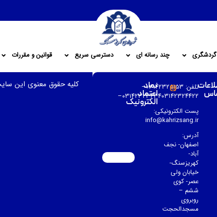
گردشگری
چند رسانه ای
دسترسی سریع
قوانین و مقررات
کلیه حقوق معنوی این سای
لاعات
نماد
تلفن: ۰۳۱۴۲۳۲۵۱۵۳–
اس
اعتماد
۰۳۱۴۲۳۲۳۴۳۴۰۳۱۴۲۳۲۴۴۲۲–
الکترونیک
پست الکترونیکی:
info@kahrizsang.ir
آدرس:
اصفهان- نجف
آباد-
کهریزسنگ-
خیابان ولی
عصر- کوی
ششم –
روبروی
مسجدالحجت