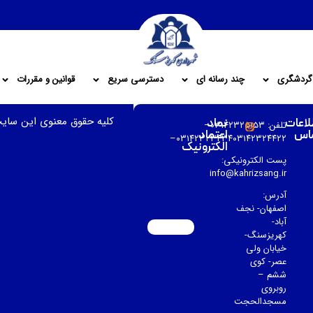
گردشگری
چند رسانه ای
دسترسی سریع
قوانین و مقررات
کلیه حقوق معنوی این سای
لاعات
نماد
تلفن: ۰۳۱۴۲۳۲۵۱۵۳–
اس
اعتماد
۰۳۱۴۲۳۲۳۴۳۴۰۳۱۴۲۳۲۴۴۲۲–
الکترونیک
پست الکترونیکی:
info@kahrizsang.ir
آدرس:
اصفهان- نجف
آباد-
کهریزسنگ-
خیابان ولی
عصر- کوی
ششم –
روبروی
مسجدالحجت