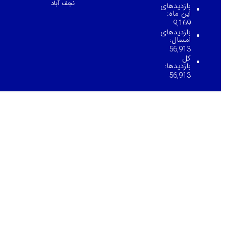
نجف آباد
بازدیدهای
این ماه:
9,169
بازدیدهای
امسال:
56,913
کل
بازدیدها:
56,913