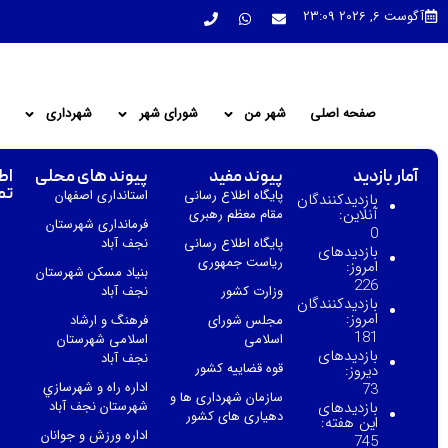
آگوست 6, 2026 23:09
صفحه اصلی
شهر من
شورای شهر
شهرداری
آمار بازدید
پیوند مفید
پیوند های محلی
اط
تم
پایگاه اطلاع رسانی
استانداری اصفهان
بازدیدکنندگان
آنلاین:
مقام معظم رهبری
فرمانداری شهرستان
0
پایگاه اطلاع رسانی
نجف آباد
بازدیدهای
ریاست جمهوری
امروز:
بنیاد مسکن شهرستان
226
وزارت کشور
نجف آباد
بازدیدکنندگان
امروز:
مجلس شورای
فرهنگ و ارشاد
181
اسلامی
اسلامی شهرستان
بازدیدهای
نجف آباد
قوه قضاییه کشور
دیروز:
اداره راه و شهرسازي
73
سازمان شهرداری ها و
بازدیدهای
شهرستان نجف آباد
دهیاری های کشور
این هفته:
اداره ورزش و جوانان
745