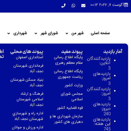
آگوست 7, 2026 00:12
صفحه اصلی
شهر من
شورای شهر
شهرداری
آمار بازدید
پیوند مفید
پیوند های محلی
اط
تم
پایگاه اطلاع رسانی
استانداری اصفهان
بازدیدکنندگان
آنلاین:
مقام معظم رهبری
فرمانداری شهرستان
3
پایگاه اطلاع رسانی
نجف آباد
بازدیدهای
ریاست جمهوری
امروز:
بنیاد مسکن شهرستان
3
وزارت کشور
نجف آباد
بازدیدکنندگان
امروز:
مجلس شورای
فرهنگ و ارشاد
3
اسلامی
اسلامی شهرستان
بازدیدهای
نجف آباد
قوه قضاییه کشور
دیروز:
اداره راه و شهرسازي
240
سازمان شهرداری ها و
بازدیدهای
شهرستان نجف آباد
دهیاری های کشور
این هفته:
اداره ورزش و جوانان
745