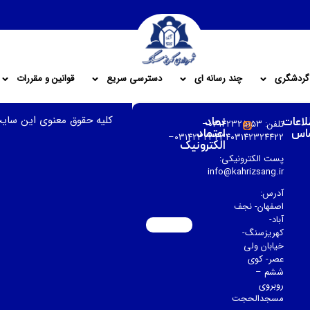
گردشگری
چند رسانه ای
دسترسی سریع
قوانین و مقررات
کلیه حقوق معنوی این سای
لاعات
نماد
تلفن: ۰۳۱۴۲۳۲۵۱۵۳–
اس
اعتماد
۰۳۱۴۲۳۲۳۴۳۴۰۳۱۴۲۳۲۴۴۲۲–
الکترونیک
پست الکترونیکی:
info@kahrizsang.ir
آدرس:
اصفهان- نجف
آباد-
کهریزسنگ-
خیابان ولی
عصر- کوی
ششم –
روبروی
مسجدالحجت