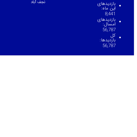
نجف آباد
بازدیدهای
این ماه:
8,441
بازدیدهای
امسال:
56,787
کل
بازدیدها:
56,787