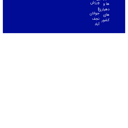
ورزش
ها و
و
دهیاری
جوانان
های
نجف
کشور
آباد