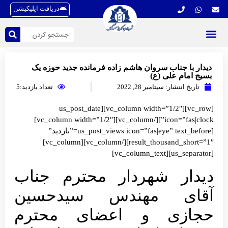
دریافت اپلیکیشن
دیدار با جناب سروان هاشم زاده فرمانده جدید حوزه یک
بسیج امام علی (ع)
تاریخ انتشار:
سپتامبر 28, 2022
تعداد بازدید:5
[vc_row][vc_column width=”1/2″][us_post_date
icon=”fas|clock”][/vc_column][vc_column width=”1/2″]
[us_post_views icon=”fas|eye” text_before=”بازدید”
result_thousand_short=”1″][/vc_column][vc_column]
[us_separator][vc_column_text]
دیدار شهردار محترم جناب
آقای مهندس سیدحسین
حجازی و اعضای محترم