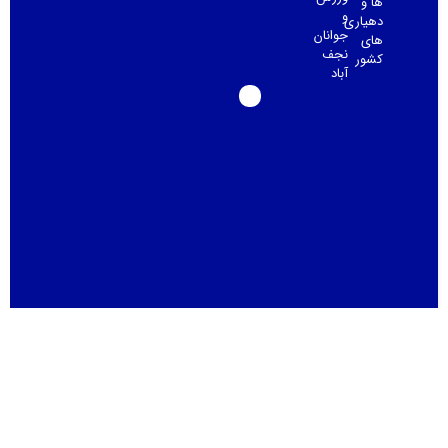
ها و
و
دهیاری
جوانان
های
نجف
کشور
آباد