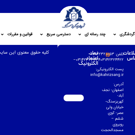
گردشگری
چند رسانه ای
دسترسی سریع
قوانین و مقررات
کلیه حقوق معنوی این سای
لاعات
نماد
تلفن: ۰۳۱۴۲۳۲۵۱۵۳–
اس
اعتماد
۰۳۱۴۲۳۲۳۴۳۴۰۳۱۴۲۳۲۴۴۲۲–
الکترونیک
پست الکترونیکی:
info@kahrizsang.ir
آدرس:
اصفهان- نجف
آباد-
کهریزسنگ-
خیابان ولی
عصر- کوی
ششم –
روبروی
مسجدالحجت