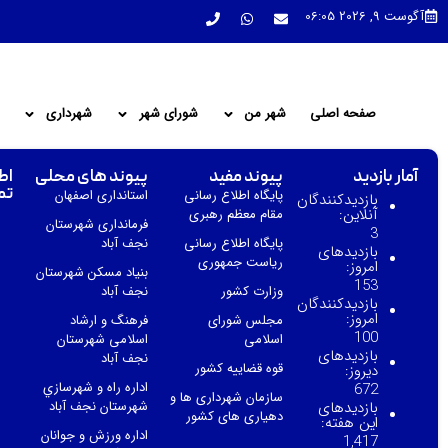
آگوست 9, 2026 06:05
صفحه اصلی
شهر من
شورای شهر
شهرداری
آمار بازدید
پیوند مفید
پیوند های محلی
اط
تم
پایگاه اطلاع رسانی
استانداری اصفهان
بازدیدکنندگان
آنلاین:
مقام معظم رهبری
فرمانداری شهرستان
3
پایگاه اطلاع رسانی
نجف آباد
بازدیدهای
ریاست جمهوری
امروز:
بنیاد مسکن شهرستان
153
وزارت کشور
نجف آباد
بازدیدکنندگان
امروز:
مجلس شورای
فرهنگ و ارشاد
100
اسلامی
اسلامی شهرستان
بازدیدهای
نجف آباد
قوه قضاییه کشور
دیروز:
اداره راه و شهرسازي
672
سازمان شهرداری ها و
بازدیدهای
شهرستان نجف آباد
دهیاری های کشور
این هفته:
اداره ورزش و جوانان
1,417