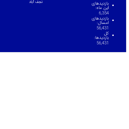
نجف آباد
بازدیدهای
این ماه:
6,354
بازدیدهای
امسال:
56,431
کل
بازدیدها:
56,431