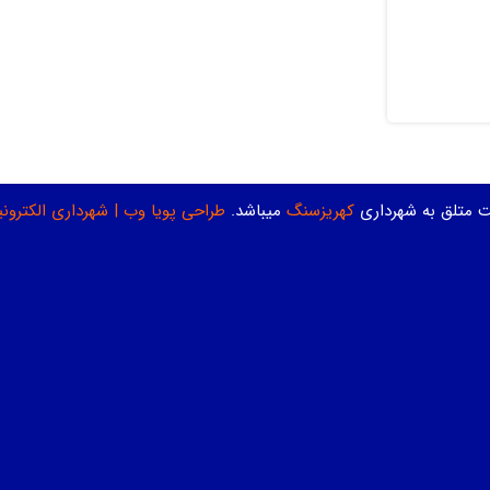
ت متلق به شهرداری
کهریزسنگ
میباشد.
طراحی پویا وب
|
شهرداری الکترون