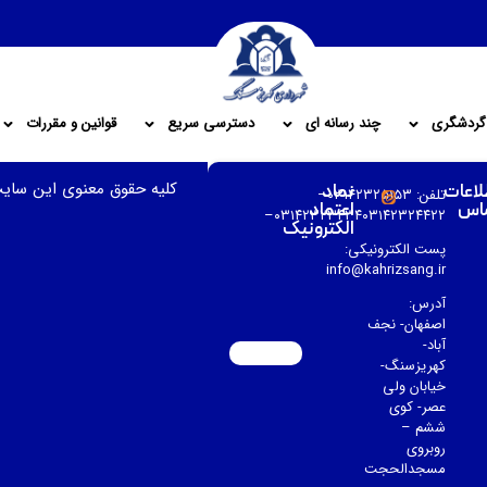
گردشگری
چند رسانه ای
دسترسی سریع
قوانین و مقررات
کلیه حقوق معنوی این سای
لاعات
نماد
تلفن: ۰۳۱۴۲۳۲۵۱۵۳–
اس
اعتماد
۰۳۱۴۲۳۲۳۴۳۴۰۳۱۴۲۳۲۴۴۲۲–
الکترونیک
پست الکترونیکی:
info@kahrizsang.ir
آدرس:
اصفهان- نجف
آباد-
کهریزسنگ-
خیابان ولی
عصر- کوی
ششم –
روبروی
مسجدالحجت