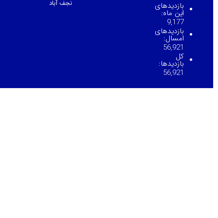
نجف آباد
بازدیدهای
این ماه:
9,177
بازدیدهای
امسال:
56,921
کل
بازدیدها:
56,921