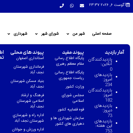
آگوست 6, 2026 23:37
صفحه اصلی
شهر من
شورای شهر
شهرداری
آمار بازدید
پیوند مفید
پیوند های محلی
اط
تم
پایگاه اطلاع رسانی
استانداری اصفهان
بازدیدکنندگان
آنلاین:
مقام معظم رهبری
فرمانداری شهرستان
0
پایگاه اطلاع رسانی
نجف آباد
بازدیدهای
ریاست جمهوری
امروز:
بنیاد مسکن شهرستان
234
وزارت کشور
نجف آباد
بازدیدکنندگان
امروز:
مجلس شورای
فرهنگ و ارشاد
182
اسلامی
اسلامی شهرستان
بازدیدهای
نجف آباد
قوه قضاییه کشور
دیروز:
اداره راه و شهرسازي
73
سازمان شهرداری ها و
بازدیدهای
شهرستان نجف آباد
دهیاری های کشور
این هفته:
اداره ورزش و جوانان
753