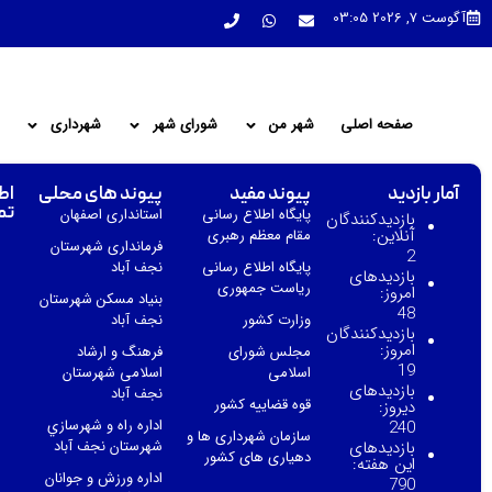
آگوست 7, 2026 03:05
صفحه اصلی
شهر من
شورای شهر
شهرداری
آمار بازدید
پیوند مفید
پیوند های محلی
اط
تم
پایگاه اطلاع رسانی
استانداری اصفهان
بازدیدکنندگان
آنلاین:
مقام معظم رهبری
فرمانداری شهرستان
2
پایگاه اطلاع رسانی
نجف آباد
بازدیدهای
ریاست جمهوری
امروز:
بنیاد مسکن شهرستان
48
وزارت کشور
نجف آباد
بازدیدکنندگان
امروز:
مجلس شورای
فرهنگ و ارشاد
19
اسلامی
اسلامی شهرستان
بازدیدهای
نجف آباد
قوه قضاییه کشور
دیروز:
اداره راه و شهرسازي
240
سازمان شهرداری ها و
بازدیدهای
شهرستان نجف آباد
دهیاری های کشور
این هفته:
اداره ورزش و جوانان
790