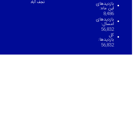
نجف آباد
بازدیدهای
این ماه:
8,486
بازدیدهای
امسال:
56,832
کل
بازدیدها:
56,832