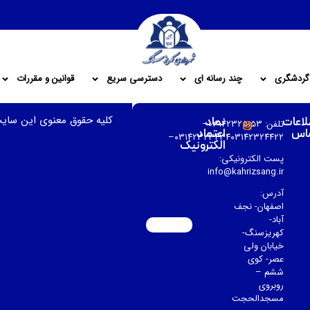
گردشگری
چند رسانه ای
دسترسی سریع
قوانین و مقررات
کلیه حقوق معنوی این سای
لاعات
نماد
تلفن: ۰۳۱۴۲۳۲۵۱۵۳–
اس
اعتماد
۰۳۱۴۲۳۲۳۴۳۴۰۳۱۴۲۳۲۴۴۲۲–
الکترونیک
پست الکترونیکی:
info@kahrizsang.ir
آدرس:
اصفهان- نجف
آباد-
کهریزسنگ-
خیابان ولی
عصر- کوی
ششم –
روبروی
مسجدالحجت