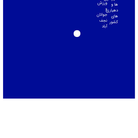
ورزش
ها و
و
دهیاری
جوانان
های
نجف
کشور
آباد