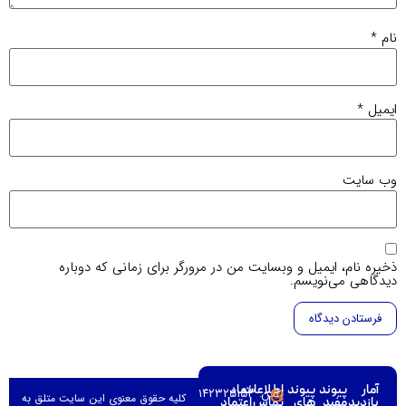
م
*
میل
*
‌ سایت
یره نام، ایمیل و وبسایت من در مرورگر برای زمانی که دوباره
دگاهی می‌نویسم.
آمار
پیوند
پیوند
اطلاعات
نماد
تلفن: ۰۳۱۴۲۳۲۵۱۵۳–
کلیه حقوق معنوی این سایت متلق به
بازدید
مفید
های
تماس
اعتماد