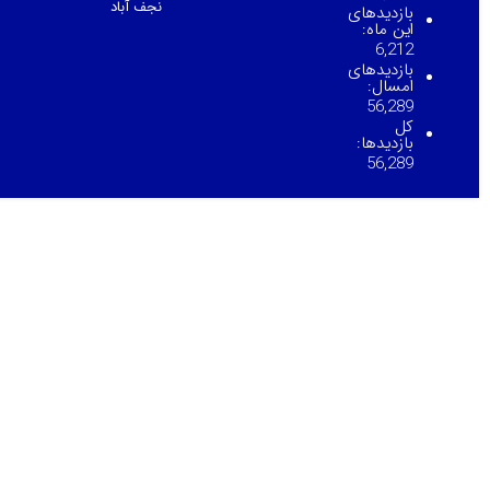
نجف آباد
بازدیدهای
این ماه:
6,212
بازدیدهای
امسال:
56,289
کل
بازدیدها:
56,289