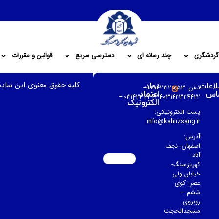
گردشگری
چند رسانه ای
دسترسی سریع
قوانین و مقررات
کلیه حقوق معنوی این سای
لاعات
نماد
تلفن: ۰۳۱۴۲۳۲۵۱۵۳–
اس
اعتماد
۰۳۱۴۲۳۲۳۴۳۴۰۳۱۴۲۳۲۴۴۲۲–
الکترونیک
پست الکترونیکی:
info@kahrizsang.ir
آدرس:
اصفهان- نجف
آباد-
کهریزسنگ-
خیابان ولی
عصر- کوی
ششم –
روبروی
مسجدالحجت