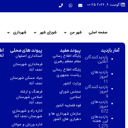
آگوست 9, 2026 00:25
صفحه اصلی
شهر من
شورای شهر
شهرداری
آمار بازدید
پیوند مفید
پیوند های محلی
اط
تم
پایگاه اطلاع رسانی
استانداری اصفهان
بازدیدکنندگان
آنلاین:
مقام معظم رهبری
فرمانداری شهرستان
3
پایگاه اطلاع رسانی
نجف آباد
بازدیدهای
ریاست جمهوری
امروز:
بنیاد مسکن شهرستان
11
وزارت کشور
نجف آباد
بازدیدکنندگان
امروز:
مجلس شورای
فرهنگ و ارشاد
9
اسلامی
اسلامی شهرستان
بازدیدهای
نجف آباد
قوه قضاییه کشور
دیروز:
اداره راه و شهرسازي
672
سازمان شهرداری ها و
بازدیدهای
شهرستان نجف آباد
دهیاری های کشور
این هفته:
اداره ورزش و جوانان
1,275