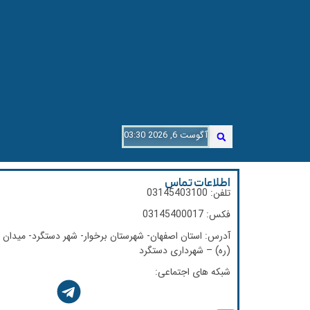
آگوست 6, 2026 03:30
اطلاعات تماس
تلفن: 03145403100
فکس: 03145400017
آدرس: استان اصفهان- شهرستان برخوار- شهر دستگرد- میدان ا
(ره) – شهرداری دستگرد
شبکه های اجتماعی: