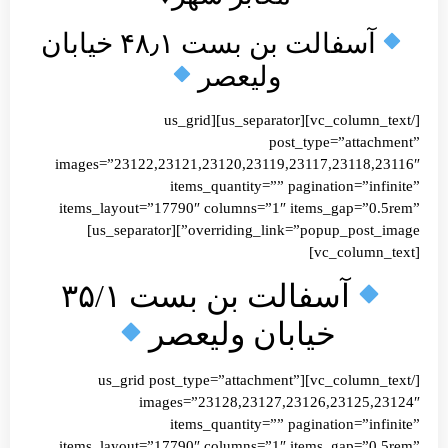
آسفالت بن بست ۴۸٫۱ خیابان
ولیعصر
[/vc_column_text][us_separator][us_grid
post_type=”att
images=”23122,23121,23120,23119,23117,2311
items_quantity=”” pagination=”
items_layout=”17790″ columns=”1″ items_gap=
overriding_link=”popup_post_image”][us_separator]
آسفالت بن بست ۳۵/۱
خیابان ولیعصر
[/vc_column_text][us_grid post_type=”attachment”
images=”23128,23127,23126,2312
items_quantity=”” pagination=”
items_layout=”17790″ columns=”1″ items_gap=