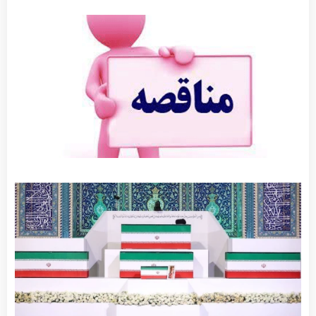
آگهی
مناقصه
جدول
گذاری
توضیحات
بیشتر »
جزئیات
برنامه‌های
مراسم
وداع و
تشییع
پیکر
مطهر
رهبر
شهید
توضیحات
بیشتر »