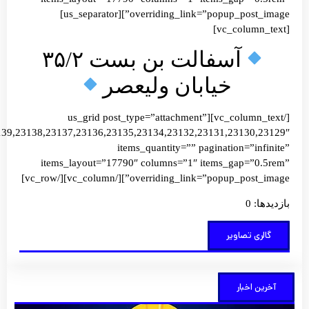
overriding_link=”popup_post_image”][us_separator]
آسفالت بن بست ۳۵/۲
خیابان ولیعصر
[/vc_column_text][us_grid post_type=”attachment”
images=”23139,23138,23137,23136,23135,23134,23132,23131,2313
items_quantity=”” pagination=”
items_layout=”17790″ columns=”1″ items_gap=
overriding_link=”popup_post_image”][/vc_col
 تصاویر
خبار