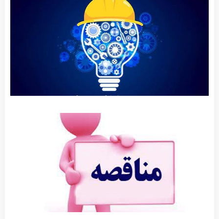
کارآفرینی
کلید واژه
تحول و
آبادانی
شهر
توضیحات
بیشتر »
آگهی
مناقصه
عمومی
عملیات
روکش
آسفالت
بلوار ولی
عصر
توضیحات
بیشتر »