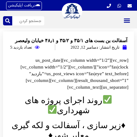
دریافت اپلیکیشن
۳۵/۱ و ۳۵/۲ و ۴۸٫۱ خیابان ولیعصر
 انتشار:
دسامبر 12, 2022
تعداد بازدید:5
[vc_row][vc_column width=”1/2″][us_post_date
icon=”fas|clock”][/vc_column][vc_column width=”1/2″]
[us_post_views icon=”fas|eye” text_before=”بازدید”
result_thousand_short=”1″][/vc_column][vc_column]
روند اجرای پروژه های
شهرداری
ر سازی ، آسفالت و لکه گیری
معابر شهر♦️