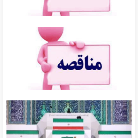
آگهی
مناقصه
جدول
گذاری
توضیحات
بیشتر »
جزئیات
برنامه‌های
مراسم
وداع و
تشییع
پیکر
مطهر
رهبر
شهید