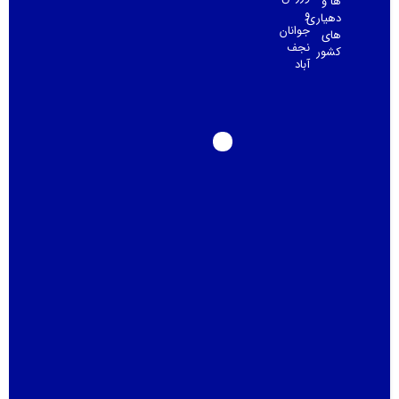
و
و
اری
جوانان
نجف
ر
آباد