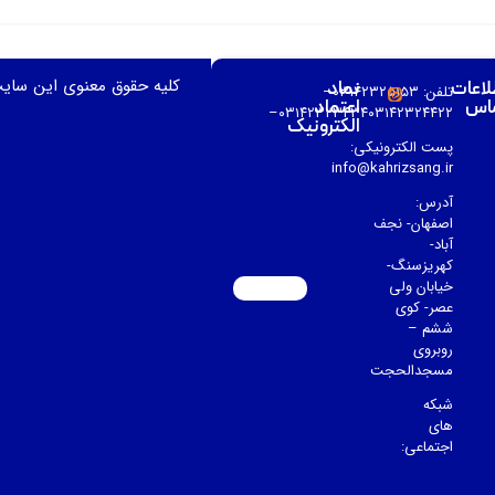
کلیه حقوق معنوی این سای
لاعات
نماد
تلفن: ۰۳۱۴۲۳۲۵۱۵۳–
اس
اعتماد
۰۳۱۴۲۳۲۳۴۳۴۰۳۱۴۲۳۲۴۴۲۲–
الکترونیک
پست الکترونیکی:
info@kahrizsang.ir
آدرس:
اصفهان- نجف
آباد-
کهریزسنگ-
خیابان ولی
عصر- کوی
ششم –
روبروی
مسجدالحجت
شبکه
های
اجتماعی: