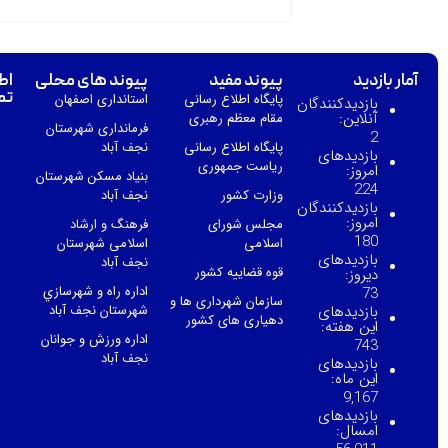
آمار بازدید
پیوند مفید
پیوند های محلی
اط
تم
پایگاه اطلاع رسانی
استانداری اصفهان
بازدیدکنندگان
آنلاین:
مقام معظم رهبری
فرمانداری شهرستان
2
پایگاه اطلاع رسانی
نجف آباد
بازدیدهای
ریاست جمهوری
امروز:
بنیاد مسکن شهرستان
224
وزارت کشور
نجف آباد
بازدیدکنندگان
امروز:
مجلس شورای
فرهنگ و ارشاد
180
اسلامی
اسلامی شهرستان
بازدیدهای
نجف آباد
قوه قضاییه کشور
دیروز:
اداره راه و شهرسازي
73
سازمان شهرداری ها و
بازدیدهای
شهرستان نجف آباد
دهیاری های کشور
این هفته:
اداره ورزش و جوانان
743
نجف آباد
بازدیدهای
این ماه:
9,167
بازدیدهای
امسال: