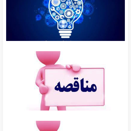
شهر
توضیحات
بیشتر »
آگهی
مناقصه
عمومی
عملیات
روکش
آسفالت
بلوار ولی
عصر
توضیحات
بیشتر »
آگهی
مناقصه