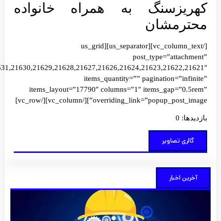
زسنگ به همراه خانواده
مشان
[/vc_column_text][us_separator][us_grid
post_type=”att
images=”21631,21630,21629,21628,21627,21626,21624,21623,2162
items_quantity=”” pagination=”
items_layout=”17790″ columns=”1″ items_gap=
overriding_link=”popup_post_image”][/vc_col
 تصاویر
خبار
کارآفرینی
کلید واژه
تحول و
آبادانی