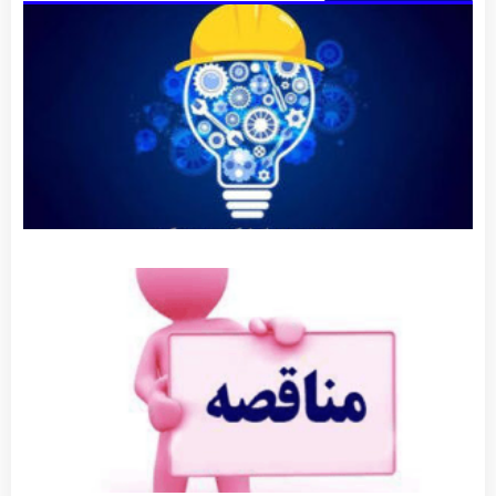
کارآفرینی
کلید واژه
تحول و
آبادانی
شهر
توضیحات
بیشتر »
آگهی
مناقصه
عمومی
عملیات
روکش
آسفالت
بلوار ولی
عصر
توضیحات
بیشتر »