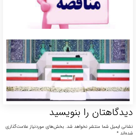
جزئی
برنام
مراس
وداع 
تشییع
پیکر
مطهر
رهبر
شهید
توضی
بیشتر
یدگاهتان را بنویسید
انی ایمیل شما منتشر نخواهد شد.
بخش‌های موردنیاز علامت‌گذاری
ه‌اند
*