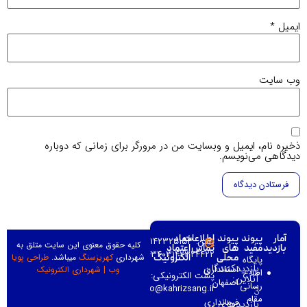
میل
*
‌ سایت
یره نام، ایمیل و وبسایت من در مرورگر برای زمانی که دوباره
دگاهی می‌نویسم.
آمار
پیوند
پیوند
اطلاعات
نماد
تلفن: ۰۳۱۴۲۳۲۵۱۵۳–
کلیه حقوق معنوی این سایت متلق به
بازدید
مفید
های
تماس
اعتماد
۰۳۱۴۲۳۲۳۴۳۴۰۳۱۴۲۳۲۴۴۲۲–
شهرداری
کهریزسنگ
میباشد.
طراحی پویا
محلی
الکترونیک
پایگاه
بازدیدکنندگان
استانداری
وب
|
شهرداری الکترونیک
اطلاع
پست الکترونیکی:
آنلاین:
اصفهان
رسانی
info@kahrizsang.ir
3
مقام
فرمانداری
بازدیدهای