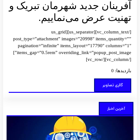
آفرینان جدید شهرمان تبریک و
تهنیت عرض می‌نماییم.
[/vc_column_text][us_separator][us_grid
post_type=”attachment” images=”20998″ items_quantity=””
pagination=”infinite” items_layout=”17790″ columns=”1″
items_gap=”0.5rem” overriding_link=”popup_post_image”]
[/vc_column][/vc_row]
بازدیدها: 0
گالری تصاویر
آخرین اخبار
کارآف
کلید 
تحول
آبادان
شهر