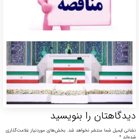
جزئی
برنام
مراس
وداع 
تشییع
پیکر
مطهر
رهبر
شهید
توضی
بیشتر
یدگاهتان را بنویسید
انی ایمیل شما منتشر نخواهد شد.
بخش‌های موردنیاز علامت‌گذاری
ه‌اند
*