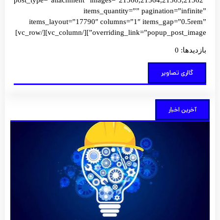
items_quantity=”” pagination=”infinite”
items_layout=”17790″ columns=”1″ items_gap=”0.5rem”
overriding_link=”popup_post_image”][/vc_column][/vc_row]
بازدیدها: 0
گالری تصاویر
آخرین اخبار
کارآف
کلید 
تحول
آبادان
شهر
توضی
بیشتر