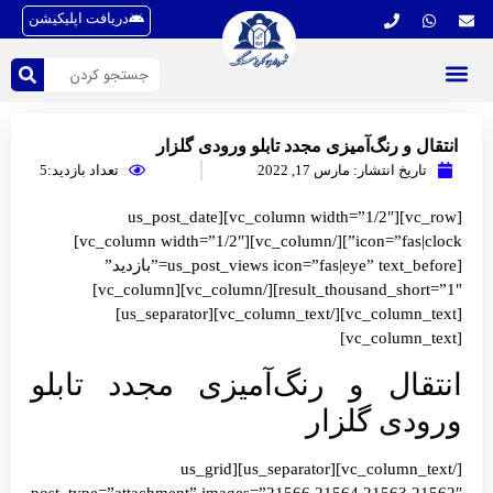
دریافت اپلیکیشن
انتقال و رنگ‌آمیزی مجدد تابلو ورودی گلزار
تاریخ انتشار:
مارس 17, 2022
تعداد بازدید:5
[vc_row][vc_column width=”1/2″][us_post_date
icon=”fas|clock”][/vc_column][vc_column width=”1/2″]
[us_post_views icon=”fas|eye” text_before=”بازدید”
result_thousand_short=”1″][/vc_column][vc_column]
[vc_column_text][/vc_column_text][us_separator]
[vc_column_text]
انتقال و رنگ‌آمیزی مجدد تابلو
ورودی گلزار
[/vc_column_text][us_separator][us_grid
post_type=”attachment” images=”21566,21564,21563,21562″