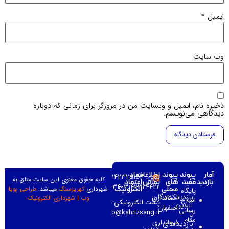
میل
*
‌ سایت
یره نام، ایمیل و وبسایت من در مرورگر برای زمانی که دوباره
دگاهی می‌نویسم.
آمار
پیوند
پیوند
اطلاعات
نماد
تلفن: ۰۳۱۴۲۳۲۵۱۵۳–
کلیه حقوق معنوی این سایت متلق به
بازدید
مفید
های
تماس
اعتماد
۰۳۱۴۲۳۲۳۴۳۴۰۳۱۴۲۳۲۴۴۲۲–
شهرداری
کهریزسنگ
میباشد.
طراحی پویا
محلی
الکترونیک
پایگاه
بازدیدکنندگان
استانداری
وب
|
شهرداری الکترونیک
اطلاع
پست الکترونیکی:
آنلاین:
اصفهان
رسانی
info@kahrizsang.ir
0
مقام
فرمانداری
بازدیدهای
آدرس: