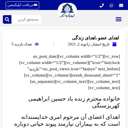
دریافت اپلیکیشن
اهدای عضو ،اهدای زندگی
تاریخ انتشار:
ژانویه 2, 2021
تعداد بازدید:5
[vc_row][vc_column width=”1/2″][us_post_date
icon=”fas|clock”][/vc_column][vc_column width=”1/2″]
[us_post_views icon=”fas|eye” text_before=”بازدید”
result_thousand_short=”1″][/vc_column][vc_column]
[vc_column_text][/vc_column_text][us_separator]
[vc_column_text]
خانواده محترم زنده یاد حسین ابراهیمی
کهریزسنگی
اهدای اعضای آن مرحوم امری خداپسندانه
است که به بیماران نیازمند پیوند حیاتی دوباره