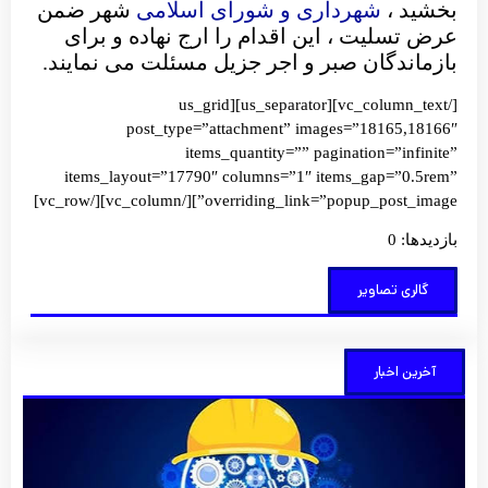
بخشید ،
شهرداری و شورای اسلامی
شهر ضمن
عرض تسلیت ، این اقدام را ارج نهاده و برای
بازماندگان صبر و اجر جزیل مسئلت می نمایند.
[/vc_column_text][us_separator][us_grid
post_type=”attachment” images=”18165,18166″
items_quantity=”” pagination=”infinite”
items_layout=”17790″ columns=”1″ items_gap=”0.5rem”
overriding_link=”popup_post_image”][/vc_column][/vc_row]
بازدیدها: 0
گالری تصاویر
آخرین اخبار
کارآف
کلید 
تحول
آبادان
شهر
توضی