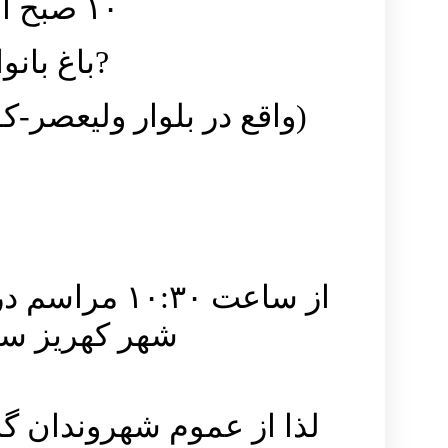
۱۰ صبح الی ۱۲ در محل :
?باغ بان
(واقع در بلوار ولیعصر-کوچه شماره 
از ساعت ۰:۳۰
شهر کهریز سن
لذا از عموم شهروندان 