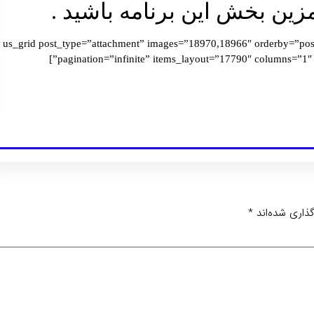
ین بخش این برنامه باشید .
[/vc_column_text][us_separator][us_grid post_type=”attachment” images=”18970,18966″ orde
pagination=”infinite” items_layout=”17790″ columns=”1″ items_gap=”0.5rem” overriding_link=”popup_post_image”]
ذاری شده‌اند
*