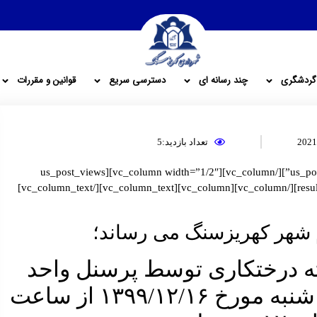
گردشگری
چند رسانه ای
دسترسی سریع
قوانین و مقررات
تعداد بازدید:5
[vc_row][vc_column width=”1/2″][us_post_date icon=”fas|clock”][/vc_column][vc_column width=”1/2″][us_post_views
icon=”fas|eye” text_before=”بازدید” result_thousand_short=”1″][/vc_column][vc_column][vc_column_text][/vc_column_text]
 شهر کهریزسنگ می رساند؛
ته درختکاری توسط پرسنل واحد
خدمات شهر شهرداری روز شنبه مورخ ۱۳۹۹/۱۲/۱۶ از ساعت