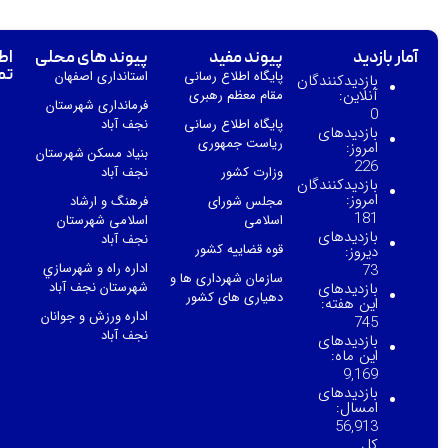
آمار بازدید
پیوند مفید
پیوند های محلی
اط
تم
پایگاه اطلاع رسانی
استانداری اصفهان
بازدیدکنندگان
آنلاین:
مقام معظم رهبری
فرمانداری شهرستان
0
پایگاه اطلاع رسانی
نجف آباد
بازدیدهای
ریاست جمهوری
امروز:
بنیاد مسکن شهرستان
226
وزارت کشور
نجف آباد
بازدیدکنندگان
امروز:
مجلس شورای
فرهنگ و ارشاد
181
اسلامی
اسلامی شهرستان
بازدیدهای
نجف آباد
قوه قضاییه کشور
دیروز:
اداره راه و شهرسازي
73
سازمان شهرداری ها و
بازدیدهای
شهرستان نجف آباد
دهیاری های کشور
این هفته:
اداره ورزش و جوانان
745
نجف آباد
بازدیدهای
این ماه:
9,169
بازدیدهای
امسال:
56,913
کل