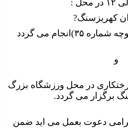
وان کهریزسنگ?
۳۵)انجام می گردد
و
۱ مراسم درختکاری در محل ورزشگاه بزرگ
گ برگزار می گردد.
گرامی دعوت بعمل می اید ضمن