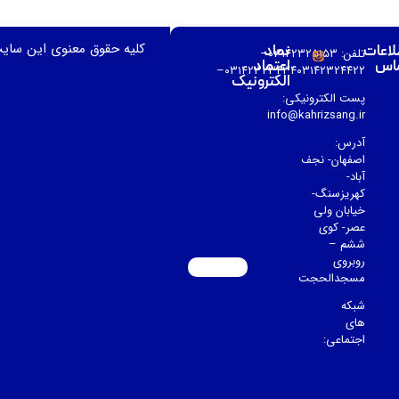
کلیه حقوق معنوی این سای
لاعات
نماد
تلفن: ۰۳۱۴۲۳۲۵۱۵۳–
اس
اعتماد
۰۳۱۴۲۳۲۳۴۳۴۰۳۱۴۲۳۲۴۴۲۲–
الکترونیک
پست الکترونیکی:
info@kahrizsang.ir
آدرس:
اصفهان- نجف
آباد-
کهریزسنگ-
خیابان ولی
عصر- کوی
ششم –
روبروی
مسجدالحجت
شبکه
های
اجتماعی: