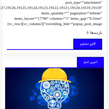
post_type=”att
images=”19127,19126,19125,19124,19123,19122,19121,19120,19119
items_quantity=”” pagination=”i
items_layout=”17790″ columns=”1″ items_gap=
overriding_link=”popup_post_image”][/vc_col
 تصاویر
اخبار
کارآفرینی
کلید واژه
تحول و
آبادانی
شهر
توضیحات
بیشتر »