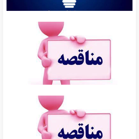
آگهی
مناقصه
عمومی
عملیات
روکش
آسفالت
بلوار ولی
عصر
توضیحات
بیشتر »
آگهی
مناقصه
جدول
گذاری
توضیحات
بیشتر »