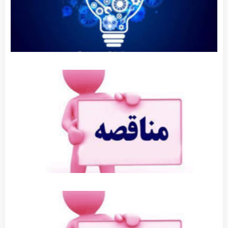
بیشتر »
آگهی
مناقصه
عمومی
عملیات
روکش
آسفالت
بلوار ولی
عصر
توضیحات
بیشتر »
آگهی
مناقصه
جدول
گذاری
توضیحات