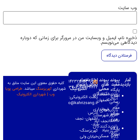
ایمیل و وبسایت من در مرورگر برای زمانی که دوباره
‌نویسم.
ند
پیوند
اطلاعات
نماد
تلفن: ۰۳۱۴۲۳۲۵۱۵۳–
کلیه حقوق معنوی این سایت متلق به
د
های
تماس
اعتماد
۰۳۱۴۲۳۲۳۴۳۴۰۳۱۴۲۳۲۴۴۲۲–
شهرداری
کهریزسنگ
میباشد.
طراحی پویا
محلی
الکترونیک
گاه
زدیدکنندگان
استانداری
وب
|
شهرداری الکترونیک
اع
پست الکترونیکی:
لاین:
اصفهان
نی
info@kahrizsang.ir
م
فرمانداری
زدیدهای
آدرس:
ظم
روز:
شهرستان
اصفهان- نجف
ری
6
نجف آباد
آباد-
زدیدکنندگان
گاه
بنیاد
روز:
کهریزسنگ-
اع
مسکن
2
خیابان ولی