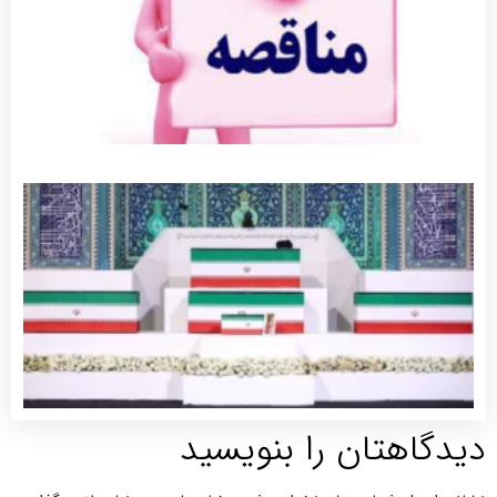
بیشتر »
جزئیات
برنامه‌های
مراسم
وداع و
تشییع
پیکر
مطهر
رهبر
شهید
توضیحات
بیشتر »
هتان را بنویسید