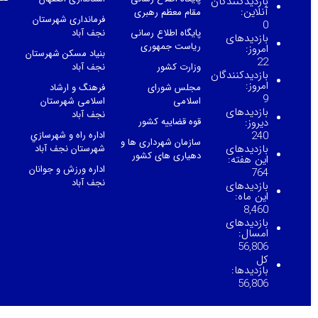
بازدیدکنندگان
آنلاین:
مقام معظم رهبری
فرمانداری شهرستان
0
پایگاه اطلاع رسانی
نجف آباد
بازدیدهای
ریاست جمهوری
امروز:
بنیاد مسکن شهرستان
22
وزارت کشور
نجف آباد
بازدیدکنندگان
امروز:
مجلس شورای
فرهنگ و ارشاد
9
اسلامی
اسلامی شهرستان
بازدیدهای
نجف آباد
قوه قضاییه کشور
دیروز:
اداره راه و شهرسازي
240
سازمان شهرداری ها و
بازدیدهای
شهرستان نجف آباد
دهیاری های کشور
این هفته:
اداره ورزش و جوانان
764
نجف آباد
بازدیدهای
این ماه:
8,460
بازدیدهای
امسال:
56,806
کل
بازدیدها:
56,806