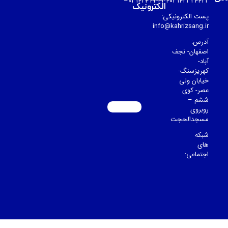
۰۳۱۴۲۳۲۳۴۳۴۰۳۱۴۲۳۲۴۴۲۲–
الکترونیک
پست الکترونیکی:
info@kahrizsang.ir
آدرس:
اصفهان- نجف
آباد-
کهریزسنگ-
خیابان ولی
عصر- کوی
ششم –
روبروی
مسجدالحجت
شبکه
های
اجتماعی: