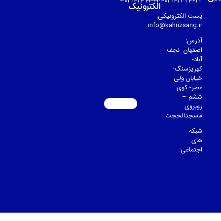
۰۳۱۴۲۳۲۳۴۳۴۰۳۱۴۲۳۲۴۴۲۲–
الکترونیک
پست الکترونیکی:
info@kahrizsang.ir
آدرس:
اصفهان- نجف
آباد-
کهریزسنگ-
خیابان ولی
عصر- کوی
ششم –
روبروی
مسجدالحجت
شبکه
های
اجتماعی: