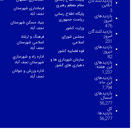
بازدیدکنندگان
آنلاین:
مقام معظم رهبری
فرمانداری شهرستان
3
پایگاه اطلاع رسانی
نجف آباد
بازدیدهای
ریاست جمهوری
امروز:
بنیاد مسکن شهرستان
476
وزارت کشور
نجف آباد
بازدیدکنندگان
امروز:
مجلس شورای
فرهنگ و ارشاد
231
اسلامی
اسلامی شهرستان
بازدیدهای
نجف آباد
قوه قضاییه کشور
دیروز:
اداره راه و شهرسازي
82
سازمان شهرداری ها و
بازدیدهای
شهرستان نجف آباد
دهیاری های کشور
این هفته:
اداره ورزش و جوانان
1,237
نجف آباد
بازدیدهای
این ماه:
7,794
بازدیدهای
امسال:
56,277
کل
بازدیدها:
56,277