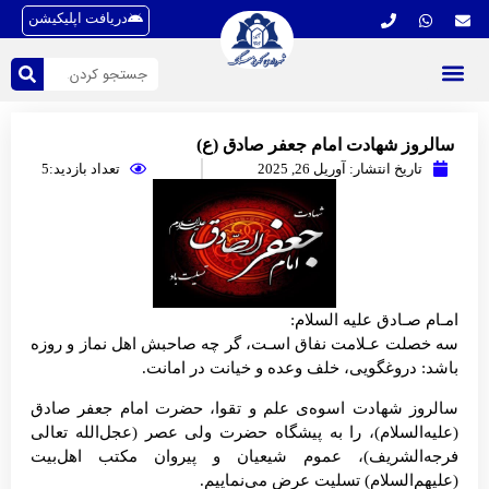
دریافت اپلیکیشن
سالروز شهادت امام جعفر صادق (ع)
تاریخ انتشار:
آوریل 26, 2025
تعداد بازدید:5
امـام صـادق عليه السلام:
سه خصلت عـلامت نفاق اسـت، گر چه صاحبش اهل نماز و روزه
باشد: دروغگويى، خلف وعده و خيانت در امانت.
سالروز شهادت اسوه‌ی علم و تقوا، حضرت امام جعفر صادق
(علیه‌السلام)، را به پیشگاه حضرت ولی عصر (عجل‌الله تعالی
فرجه‌الشریف)، عموم شیعیان و پیروان مکتب اهل‌بیت
(علیهم‌السلام) تسلیت عرض می‌نماییم.