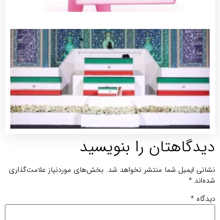
جزئی
برنام
مراس
وداع 
تشییع
پیکر
مطهر
رهبر
شهید
توضی
بیشتر
یدگاهتان را بنویسید
انی ایمیل شما منتشر نخواهد شد.
بخش‌های موردنیاز علامت‌گذاری
ه‌اند
*
دگاه
*