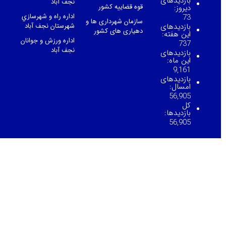
بازدیدهای
نجف آباد
قوه قضاییه کشور
دیروز:
اداره راه و شهرسازي
73
سازمان شهرداری ها و
بازدیدهای
شهرستان نجف آباد
دهیاری های کشور
این هفته:
اداره ورزش و جوانان
737
نجف آباد
بازدیدهای
این ماه:
9,161
بازدیدهای
امسال:
56,905
کل
بازدیدها:
56,905