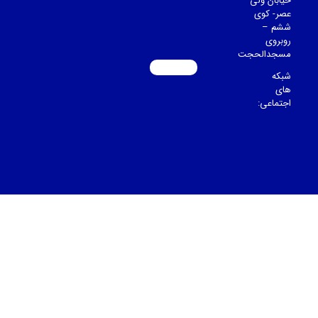
خیابان ولی
عصر- کوی
ششم –
روبروی
مسجدالحجت
شبکه
های
اجتماعی: