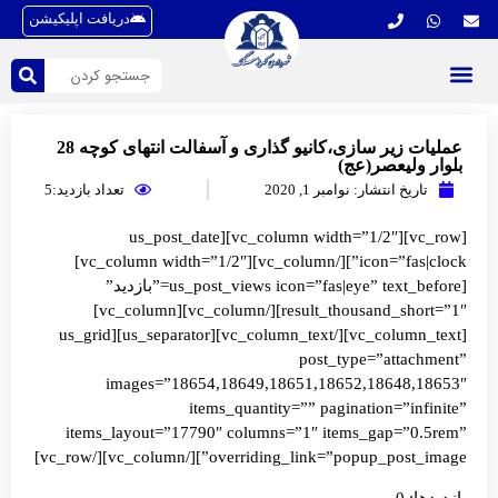
دریافت اپلیکیشن
عملیات زیر سازی،کانیو گذاری و آسفالت انتهای کوچه 28
بلوار ولیعصر(عج)
تاریخ انتشار:
نوامبر 1, 2020
تعداد بازدید:5
[vc_row][vc_column width=”1/2″][us_post_date
icon=”fas|clock”][/vc_column][vc_column width=”1/2″]
[us_post_views icon=”fas|eye” text_before=”بازدید”
result_thousand_short=”1″][/vc_column][vc_column]
[vc_column_text][/vc_column_text][us_separator][us_grid
post_type=”attachment”
images=”18654,18649,18651,18652,18648,18653″
items_quantity=”” pagination=”infinite”
items_layout=”17790″ columns=”1″ items_gap=”0.5rem”
overriding_link=”popup_post_image”][/vc_column][/vc_row]
بازدیدها: 0