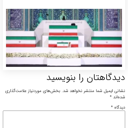
جزئی
برنام
مراس
وداع 
تشییع
پیکر
مطهر
رهبر
شهید
توضی
بیشتر
یدگاهتان را بنویسید
انی ایمیل شما منتشر نخواهد شد.
بخش‌های موردنیاز علامت‌گذاری
ه‌اند
*
دگاه
*