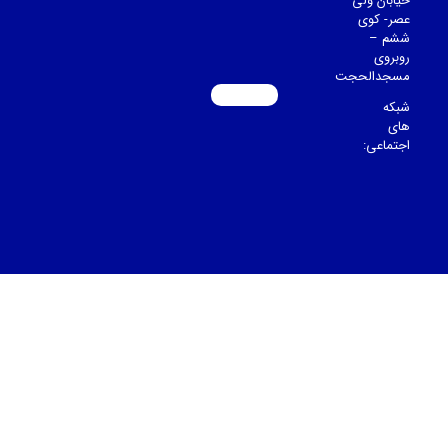
خیابان ولی
عصر- کوی
ششم –
روبروی
مسجدالحجت
شبکه
های
اجتماعی: