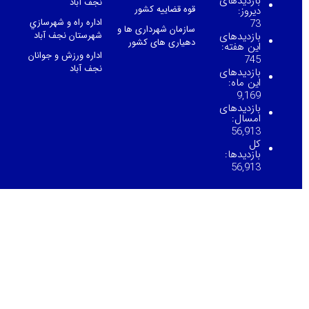
بازدیدهای
نجف آباد
قوه قضاییه کشور
دیروز:
اداره راه و شهرسازي
73
سازمان شهرداری ها و
بازدیدهای
شهرستان نجف آباد
دهیاری های کشور
این هفته:
اداره ورزش و جوانان
745
نجف آباد
بازدیدهای
این ماه:
9,169
بازدیدهای
امسال:
56,913
کل
بازدیدها:
56,913