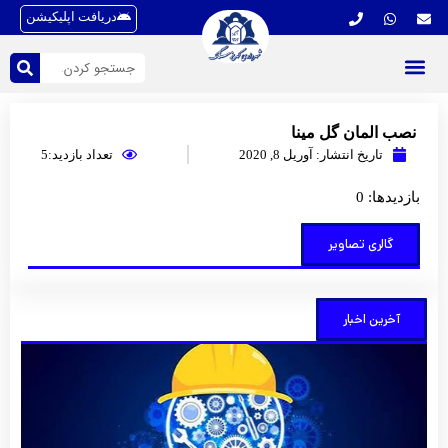
دریافت اپلیکیشن
نصب المان گل مینا
تاریخ انتشار:
آوریل 8, 2020
تعداد بازدید:5
بازدیدها: 0
گالری تصاویر
آخرین اخبار
کارآف
کلید 
تحول
آبادان
شهر
توضی
بیشتر