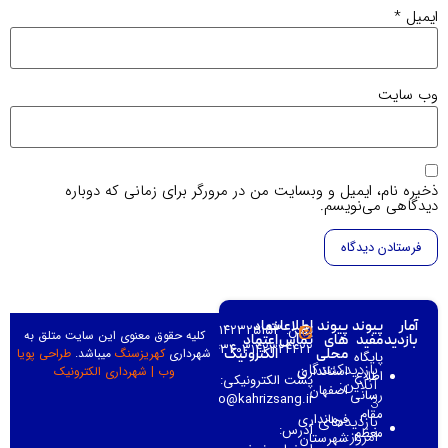
میل
*
‌ سایت
یره نام، ایمیل و وبسایت من در مرورگر برای زمانی که دوباره
دگاهی می‌نویسم.
آمار
پیوند
پیوند
اطلاعات
نماد
تلفن: ۰۳۱۴۲۳۲۵۱۵۳–
کلیه حقوق معنوی این سایت متلق به
بازدید
مفید
های
تماس
اعتماد
۰۳۱۴۲۳۲۳۴۳۴۰۳۱۴۲۳۲۴۴۲۲–
شهرداری
کهریزسنگ
میباشد.
طراحی پویا
محلی
الکترونیک
پایگاه
بازدیدکنندگان
استانداری
وب
|
شهرداری الکترونیک
اطلاع
پست الکترونیکی:
آنلاین:
اصفهان
رسانی
info@kahrizsang.ir
3
مقام
فرمانداری
بازدیدهای
آدرس:
معظم
امروز:
شهرستان