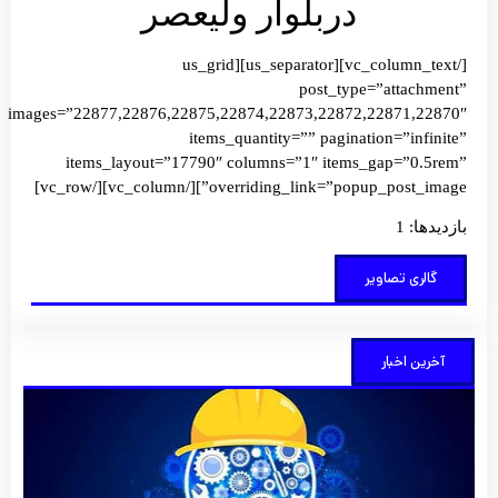
در‌بلوار ولیعصر
[/vc_column_text][us_separator][us_grid
post_type=”attachment”
images=”22877,22876,22875,22874,22873,22872,22871,22870″
items_quantity=”” pagination=”infinite”
items_layout=”17790″ columns=”1″ items_gap=”0.5rem”
overriding_link=”popup_post_image”][/vc_column][/vc_row]
بازدیدها: 1
گالری تصاویر
آخرین اخبار
کارآف
کلید 
تحول
آبادان
شهر
توضی