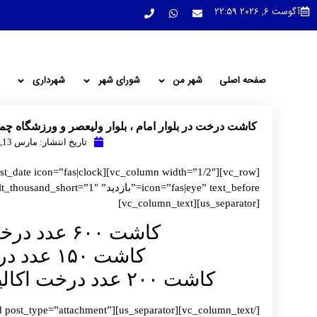
آگوست 6, 2026 22:59
صفحه اصلی
شهر من
شورای شهر
شهرداری
کاشت درخت در بلوار امام ، بلوار ولیعصر و ورزشگاه چم
تاریخ انتشار:
مارس 13, 2022
[us_separator][vc_column_text]
کاشت ۶۰۰ عدد درخت سرو شیراز در بلوار امام
کاشت ۱۵۰ عدد درخت توت در بلوار ولیعصر
کاشت ۲۰۰ عدد درخت اکالیپتوس در ورزشگاه چمن شهرداری
ext][us_separator][us_grid post_type=”attachment”