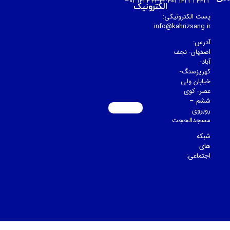
۰۳۱۴۲۳۲۳۴۳۴۰۳۱۴۲۳۲۴۴۲۲–
الکترونیک
پست الکترونیکی:
info@kahrizsang.ir
آدرس:
اصفهان- نجف
آباد-
کهریزسنگ-
خیابان ولی
عصر- کوی
ششم –
روبروی
مسجدالحجت
شبکه
های
اجتماعی: