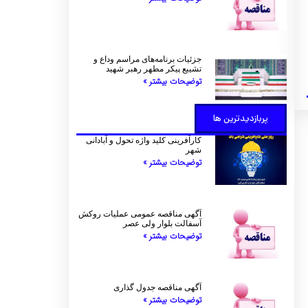
جزئیات برنامه‌های مراسم وداع و
تشییع پیکر مطهر رهبر شهید
توضیحات بیشتر »
پربازدیدترین ها
کارآفرینی کلید واژه تحول و آبادانی
شهر
توضیحات بیشتر »
آگهی مناقصه عمومی عملیات روکش
آسفالت بلوار ولی عصر
توضیحات بیشتر »
آگهی مناقصه جدول گذاری
توضیحات بیشتر »