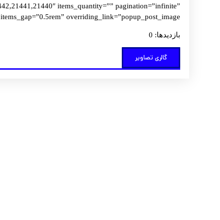
,21441,21440″ items_quantity=”” pagination=”infinite”
p=”0.5rem” overriding_link=”popup_post_image”][/vc_column][/vc_row]
بازدیدها: 0
گالری تصاویر