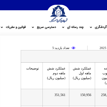
گردشگری
چند رسانه ای
دسترسی سریع
قوانین و مقررات
تعداد بازدید:5
ه
عملكرد شش
عملكرد شش
توضيحات
ب
ماهه اول
ماهه دوم
يون
(ميليون ريال)
(ميليون ريال)
)
351,561
150,956
258