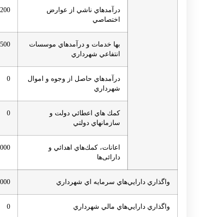
درآمدهاي ناشي از عوارض
,200
اختصاصي
بها خدمات و درآمدهاي موسسات
,500
انتفاعي شهرداري
درآمدهاي حاصل از وجوه و اموال
0
شهرداري
كمك هاي اعطائي دولت و
0
سازمانهاي دولتي
اعانات، كمك‌هاي اهدائي و
,000
دارائی‌ها
واگذاري دارايي‌هاي سرمايه اي شهرداري
,000
واگذاري دارايي‌هاي مالي شهرداري
0