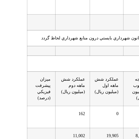
ه
عملكرد شش
عملكرد شش
ميزان
ب
ماهه اول
ماهه دوم
پيشرفت
يون
(ميليون ريال)
(ميليون ريال)
فيزيكي
)
(درصد)
162
0
11,002
19,905
8