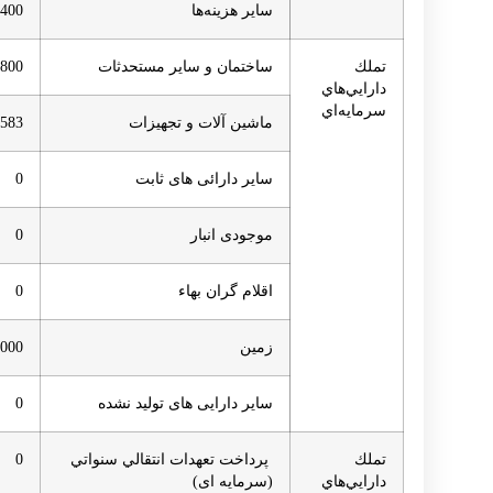
ساير هزينه‌ها
,400
تملك
ساختمان و سایر مستحدثات
,800
دارايي‌هاي
سرمايه‌اي
ماشین آلات و تجهیزات
,583
سایر دارائی های ثابت
0
موجودی انبار
0
اقلام گران بهاء
0
زمین
,000
سایر دارایی های تولید نشده
0
تملك
پرداخت تعهدات انتقالي سنواتي
0
دارايي‌هاي
(سرمایه ای)