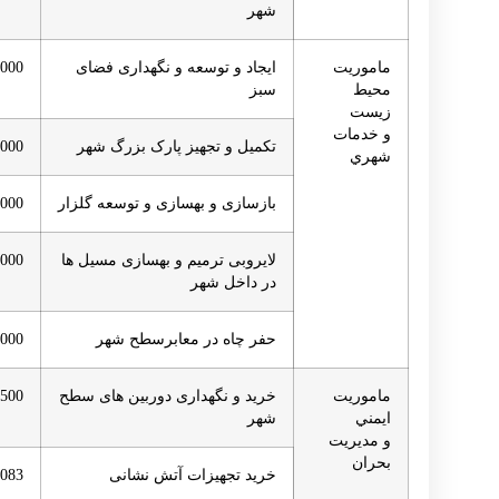
شهر
ماموريت
ایجاد و توسعه و نگهداری فضای
,000
محيط
سبز
زيست
و خدمات
تکمیل و تجهیز پارک بزرگ شهر
,000
شهري
بازسازی و بهسازی و توسعه گلزار
,000
لایروبی ترمیم و بهسازی مسیل ها
,000
در داخل شهر
حفر چاه در معابرسطح شهر
,000
ماموريت
خرید و نگهداری دوربین های سطح
,500
ايمني
شهر
و مديريت
بحران
خرید تجهیزات آتش نشانی
,083