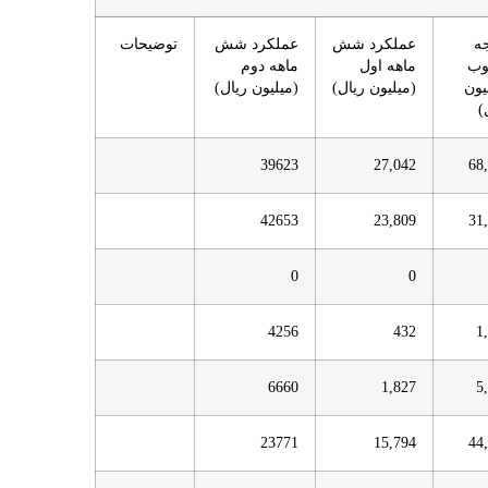
ه
عملكرد شش
عملكرد شش
توضيحات
ب
ماهه اول
ماهه دوم
يون
(ميليون ريال)
(ميليون ريال)
)
39623
27,042
68
42653
23,809
31
0
0
4256
432
1
6660
1,827
5
23771
15,794
44