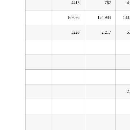
4415
762
4
167076
124,984
133
3228
2,217
5
2