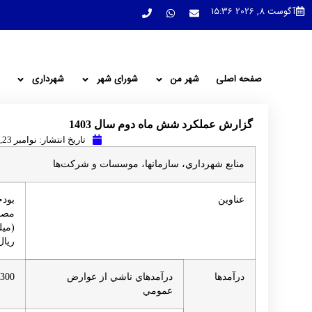
آگوست 8, 2026 15:36
صفحه اصلی
شهر من
شورای شهر
شهرداری
گزارش عملکرد شش ماه دوم سال 1403
تاریخ انتشار:
نوامبر 23, 2025
منابع شهرداري، سازمانها، موسسات و شركت‌ها
عناوين
بودج
مصو
(ميل
ريال
درآمدها
درآمدهاي ناشي از عوارض
,300
عمومي