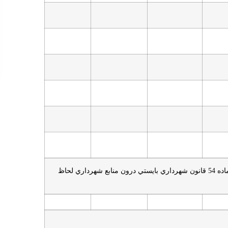
تذكر : منابع و درآمدهاي سازمان هاي تشكيل شده بر اساس ماده 54 قانون شهرداري بايستي درون منابع شهرداري لحاظ