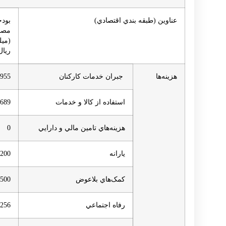
عناوين (طبقه بندي اقتصادي)
بودج
مصو
(ميل
ريال
هزينه‌ها
جبران خدمات کارکنان
,955
استفاده از کالا و خدمات
,689
هزينه‌هاي تامين مالي و دارايي
0
يارانه
,200
کمک‌هاي بلاعوض
,500
رفاه اجتماعي
,256