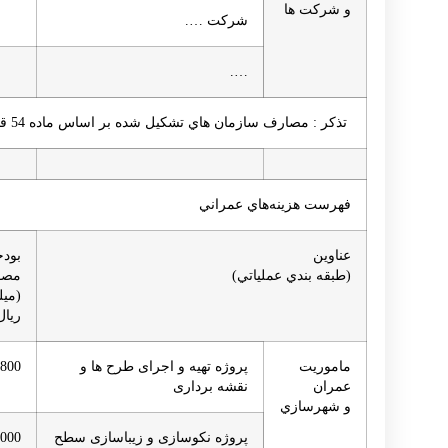
و شركت ها
شركت ….
….
تذكر : مصارف سازمان هاي تشكيل شده بر اساس ماده 54 قانون شهرداري بايستي درون منابع شهرداري لحاظ گردد
فهرست هزينه‌هاي عمراني
عناوين
بودج
(طبقه بندي عملياتي)
مصو
(ميل
ريال
ماموريت
پروژه تهیه و اجرای طرح ها و
800
عمران
نقشه برداری
و شهرسازي
پروژه نکوسازی و زیباسازی سطح
,000