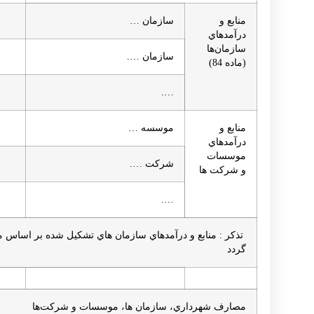
منابع و
سازمان …
درآمدهاي
سازمان‌ها
سازمان ….
(ماده 84)
….
منابع و
موسسه …
درآمدهاي
موسسات
شركت ….
و شركت ها
….
گردد
مصارف شهرداري، سازمان ها، موسسات و شركت‌ها